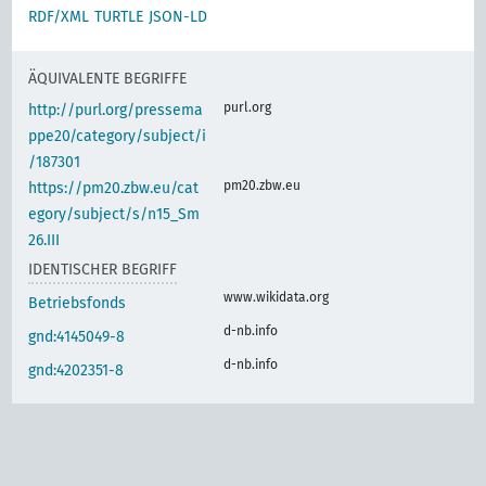
RDF/XML
TURTLE
JSON-LD
ÄQUIVALENTE BEGRIFFE
purl.org
http://purl.org/pressema
ppe20/category/subject/i
/187301
pm20.zbw.eu
https://pm20.zbw.eu/cat
egory/subject/s/n15_Sm
26.III
IDENTISCHER BEGRIFF
www.wikidata.org
Betriebsfonds
d-nb.info
gnd:4145049-8
d-nb.info
gnd:4202351-8