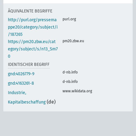
ÄQUIVALENTE BEGRIFFE
purl.org
http://purl.org/pressema
ppe20/category/subject/i
/187265
pm20.zbw.eu
https://pm20.zbw.eu/cat
egory/subject/s/n13_Sm7
0
IDENTISCHER BEGRIFF
d-nb.info
gnd:4026779-9
d-nb.info
gnd:4163261-8
www.wikidata.org
Industrie,
(de)
Kapitalbeschaffung