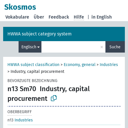
Skosmos
Vokabulare
Über
Feedback
Hilfe
|
in English
HWWA subject category system
×
Englisch
Suche
HWWA subject classification
>
Economy, general
>
Industries
>
Industry, capital procurement
BEVORZUGTE BEZEICHNUNG
n13 Sm70
Industry, capital
procurement
OBERBEGRIFF
n13
Industries