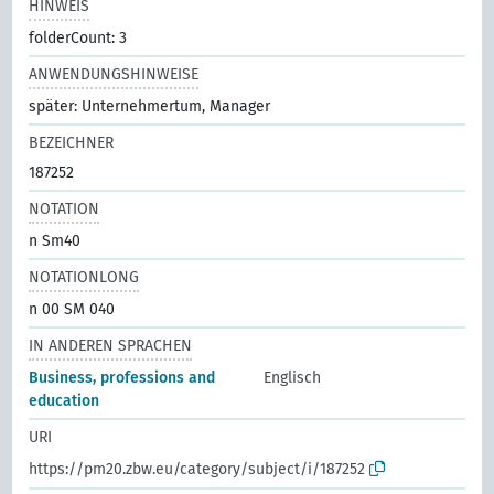
HINWEIS
folderCount: 3
ANWENDUNGSHINWEISE
später: Unternehmertum, Manager
BEZEICHNER
187252
NOTATION
n Sm40
NOTATIONLONG
n 00 SM 040
IN ANDEREN SPRACHEN
Business, professions and
Englisch
education
URI
https://pm20.zbw.eu/category/subject/i/187252