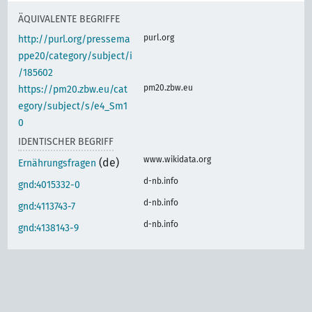
ÄQUIVALENTE BEGRIFFE
purl.org
http://purl.org/pressema
ppe20/category/subject/i
/185602
pm20.zbw.eu
https://pm20.zbw.eu/cat
egory/subject/s/e4_Sm1
0
IDENTISCHER BEGRIFF
www.wikidata.org
(de)
Ernährungsfragen
d-nb.info
gnd:4015332-0
d-nb.info
gnd:4113743-7
d-nb.info
gnd:4138143-9