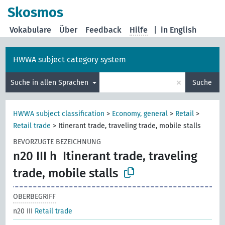
Skosmos
Vokabulare
Über
Feedback
Hilfe
|
in English
HWWA subject category system
×
Suche in allen Sprachen
Suche
HWWA subject classification
>
Economy, general
>
Retail
>
Retail trade
>
Itinerant trade, traveling trade, mobile stalls
BEVORZUGTE BEZEICHNUNG
n20 III h
Itinerant trade, traveling
trade, mobile stalls
OBERBEGRIFF
n20 III
Retail trade