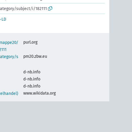
ategory/subject/i/182111
-LD
purl.org
semappe20/
2111
pm20.zbw.eu
category/s
d-nb.info
d-nb.info
d-nb.info
www.wikidata.org
elhandel)