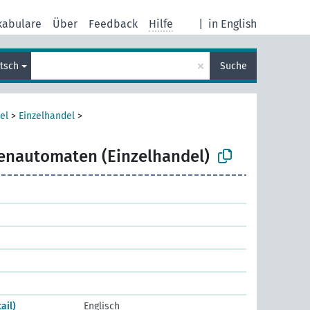
kabulare
Über
Feedback
Hilfe
|
in English
×
tsch
Suche
el
>
Einzelhandel
>
enautomaten (Einzelhandel)
ail)
Englisch