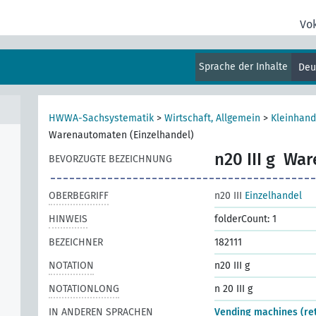
mein
Vo
ffe,
Sprache der Inhalte
Deu
HWWA-Sachsystematik
>
Wirtschaft, Allgemein
>
Kleinhand
Warenautomaten (Einzelhandel)
n20 III g
War
BEVORZUGTE BEZEICHNUNG
OBERBEGRIFF
n20 III
Einzelhandel
HINWEIS
folderCount: 1
BEZEICHNER
182111
NOTATION
n20 III g
NOTATIONLONG
n 20 III g
IN ANDEREN SPRACHEN
Vending machines (ret