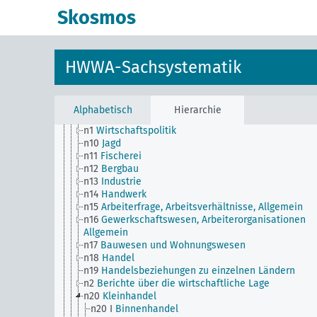
n Sm56
Gefangenenarbeit, Zwangsarbeit
Skosmos
n Sm59
Prüfwesen für Werkstoffe und Waren, Allge
n Sm6
Nationale Kapitalanlagen
n Sm60
Wirtschaft, Technik, Allgemein
n Sm61
Aufkommen und Verwendung neuer Werksto
HWWA-Sachsystematik
Allgemein
n Sm7
Kartell-, Syndikat und Trustwesen
n Sm70
Wirtschaft, Finanzierungsfragen, Allgemein
n Sm8
Normung, Standardisierung
Alphabetisch
Hierarchie
n Sm9 (alt)
Nahrungsmittelversorgung
n1
Wirtschaftspolitik
n10
Jagd
n11
Fischerei
n12
Bergbau
n13
Industrie
n14
Handwerk
n15
Arbeiterfrage, Arbeitsverhältnisse, Allgemein
n16
Gewerkschaftswesen, Arbeiterorganisationen
Allgemein
n17
Bauwesen und Wohnungswesen
n18
Handel
n19
Handelsbeziehungen zu einzelnen Ländern
n2
Berichte über die wirtschaftliche Lage
n20
Kleinhandel
n20 I
Binnenhandel