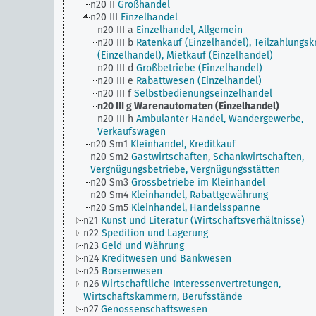
n20 II
Großhandel
n20 III
Einzelhandel
n20 III a
Einzelhandel, Allgemein
n20 III b
Ratenkauf (Einzelhandel), Teilzahlungsk
(Einzelhandel), Mietkauf (Einzelhandel)
n20 III d
Großbetriebe (Einzelhandel)
n20 III e
Rabattwesen (Einzelhandel)
n20 III f
Selbstbedienungseinzelhandel
n20 III g
Warenautomaten (Einzelhandel)
n20 III h
Ambulanter Handel, Wandergewerbe,
Verkaufswagen
n20 Sm1
Kleinhandel, Kreditkauf
n20 Sm2
Gastwirtschaften, Schankwirtschaften,
Vergnügungsbetriebe, Vergnügungsstätten
n20 Sm3
Grossbetriebe im Kleinhandel
n20 Sm4
Kleinhandel, Rabattgewährung
n20 Sm5
Kleinhandel, Handelsspanne
n21
Kunst und Literatur (Wirtschaftsverhältnisse)
n22
Spedition und Lagerung
n23
Geld und Währung
n24
Kreditwesen und Bankwesen
n25
Börsenwesen
n26
Wirtschaftliche Interessenvertretungen,
Wirtschaftskammern, Berufsstände
n27
Genossenschaftswesen