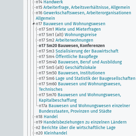
n14
Handwerk
n15
Arbeiterfrage, Arbeitsverhältnisse, Allgemein
n16
Gewerkschaftswesen, Arbeiterorganisationen
Allgemein
n17
Bauwesen und Wohnungswesen
n17 Sm1
Miete und Mieterfragen
n17 Sm1 (alt)
Wohnungspreise
n17 Sm2
Arbeiterwohnungen
n17 Sm20
Bauwesen, Konferenzen
n17 Sm3
Sozialisierung der Bauwirtschaft
n17 Sm4
Öffentliche Baupflege
n17 Sm40
Bauwesen, Beruf und Ausbildung
n17 Sm5 (alt)
Geschäftslokale
n17 Sm50
Bauwesen, Institutionen
n17 Sm6
Lage und Statistik der Baugesellschaften
n17 Sm60
Bauwesen und Wohnungswesen,
Technisches
n17 Sm70
Bauwesen und Wohnungswesen,
Kapitalbeschaffung
n17a
Bauwesen und Wohnungswesen einzelner
Bundesstaaten, Provinzen und Städte
n18
Handel
n19
Handelsbeziehungen zu einzelnen Ländern
n2
Berichte über die wirtschaftliche Lage
n20
Kleinhandel