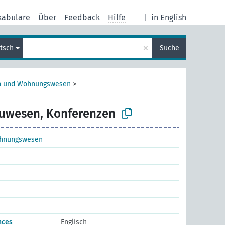
kabulare
Über
Feedback
Hilfe
|
in English
×
tsch
Suche
 und Wohnungswesen
>
uwesen, Konferenzen
hnungswesen
nces
Englisch