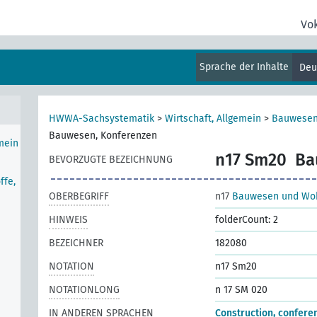
Vo
Sprache der Inhalte
Deu
HWWA-Sachsystematik
>
Wirtschaft, Allgemein
>
Bauwesen
Bauwesen, Konferenzen
mein
n17 Sm20
Ba
BEVORZUGTE BEZEICHNUNG
ffe,
OBERBEGRIFF
n17
Bauwesen und Wo
HINWEIS
folderCount: 2
BEZEICHNER
182080
NOTATION
n17 Sm20
NOTATIONLONG
n 17 SM 020
IN ANDEREN SPRACHEN
Construction, confere