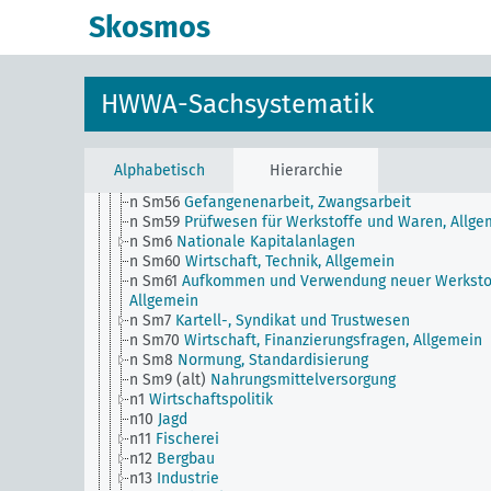
n Sm507 (A9)
NS Hago und GHG (Hamburg)
Skosmos
n Sm508 (A10)
Deutsche Arbeitsfront
n Sm508 (B111)
Japanische Arbeitsfront
n Sm51
Verteilung der Zahlungstermine
n Sm52
Lagerhaltung
HWWA-Sachsystematik
n Sm52 (alt)
Lagerhaltung
n Sm53
Immaterieller Betriebswert
n Sm54
Konjunkturbeobachtung, Allgemein
n Sm55 (alt)
Public Utilities (der Öffentlichkeit
Alphabetisch
Hierarchie
dienende Versorgungs- und Verkehrsbetriebe)
n Sm56
Gefangenenarbeit, Zwangsarbeit
n Sm59
Prüfwesen für Werkstoffe und Waren, Allge
n Sm6
Nationale Kapitalanlagen
n Sm60
Wirtschaft, Technik, Allgemein
n Sm61
Aufkommen und Verwendung neuer Werksto
Allgemein
n Sm7
Kartell-, Syndikat und Trustwesen
n Sm70
Wirtschaft, Finanzierungsfragen, Allgemein
n Sm8
Normung, Standardisierung
n Sm9 (alt)
Nahrungsmittelversorgung
n1
Wirtschaftspolitik
n10
Jagd
n11
Fischerei
n12
Bergbau
n13
Industrie