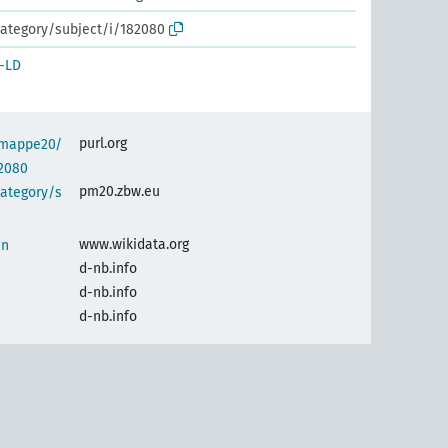
category/subject/i/182080
-LD
purl.org
semappe20/
82080
pm20.zbw.eu
category/s
www.wikidata.org
en
d-nb.info
d-nb.info
d-nb.info