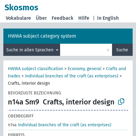
Skosmos
Vokabulare
Über
Feedback
Hilfe
|
in English
HWWA subject category system
×
Suche in allen Sprachen
Suche
HWWA subject classification
>
Economy, general
>
Crafts and
trades
>
Individual branches of the craft (as enterprises)
>
Crafts, interior design
BEVORZUGTE BEZEICHNUNG
n14a Sm9
Crafts, interior design
OBERBEGRIFF
n14a
Individual branches of the craft (as enterprises)
HINWEIS