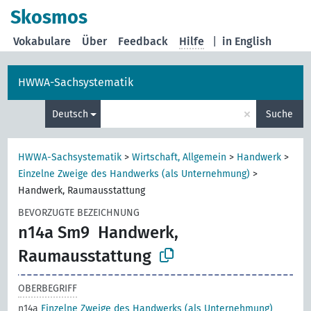
Skosmos
Vokabulare
Über
Feedback
Hilfe
|
in English
HWWA-Sachsystematik
×
Deutsch
Suche
HWWA-Sachsystematik
>
Wirtschaft, Allgemein
>
Handwerk
>
Einzelne Zweige des Handwerks (als Unternehmung)
>
Handwerk, Raumausstattung
BEVORZUGTE BEZEICHNUNG
n14a Sm9
Handwerk,
Raumausstattung
OBERBEGRIFF
n14a
Einzelne Zweige des Handwerks (als Unternehmung)