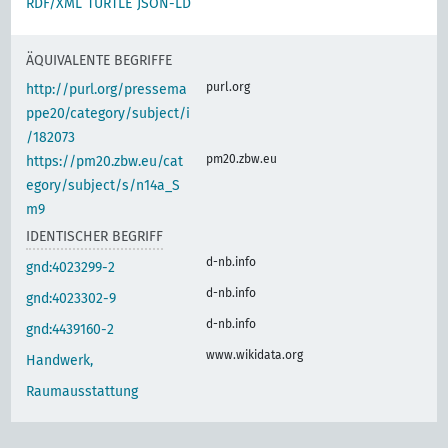
RDF/XML
TURTLE
JSON-LD
ÄQUIVALENTE BEGRIFFE
purl.org
http://purl.org/pressema
ppe20/category/subject/i
/182073
pm20.zbw.eu
https://pm20.zbw.eu/cat
egory/subject/s/n14a_S
m9
IDENTISCHER BEGRIFF
d-nb.info
gnd:4023299-2
d-nb.info
gnd:4023302-9
d-nb.info
gnd:4439160-2
www.wikidata.org
Handwerk,
Raumausstattung