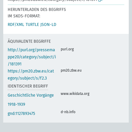
HERUNTERLADEN DES BEGRIFFS
IM SKOS-FORMAT:
RDF/XML
TURTLE
JSON-LD
ÄQUIVALENTE BEGRIFFE
purl.org
http://purl.org/pressema
ppe20/category/subject/i
/181391
pm20.zbw.eu
https://pm20.zbw.eu/cat
egory/subject/s/f2.3
IDENTISCHER BEGRIFF
www.wikidata.org
Geschichtliche Vorgänge
1918-1939
d-nb.info
gnd:1127893475