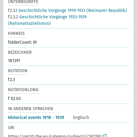
UNTERBEGRIFFE
f2.3.1
Geschichtliche Vorgänge 1919-1933 (Weimarer Republik)
f2.3.2
Geschichtliche Vorgänge 1933-1939
(Nationalsozialismus)
HINWEIS
folderCount: 61
BEZEICHNER
181391
NOTATION
f2.3
NOTATIONLONG
f 02.03
IN ANDEREN SPRACHEN
Historical events 1918 - 1939
Englisch
URI
https://pm20.zbw.eu/category/subject/i/181391