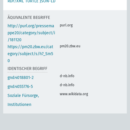
RDF/XML
TURTLE
JSON-LD
ÄQUIVALENTE BEGRIFFE
purl.org
http://purl.org/pressema
ppe20/category/subject/i
/181120
pm20.zbw.eu
https://pm20.zbw.eu/cat
egory/subject/s/h7_Sm5
0
IDENTISCHER BEGRIFF
d-nb.info
gnd:4018801-2
d-nb.info
gnd:4055776-5
www.wikidata.org
Soziale Fürsorge,
Institutionen