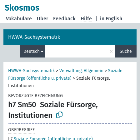
Skosmos
Vokabulare
Über
Feedback
Hilfe
|
in English
HWWA-Sachsystematik
×
Deutsch
Suche
HWWA-Sachsystematik
>
Verwaltung, Allgemein
>
Soziale
Fürsorge (öffentliche u. private)
>
Soziale Fürsorge,
Institutionen
BEVORZUGTE BEZEICHNUNG
h7 Sm50
Soziale Fürsorge,
Institutionen
OBERBEGRIFF
h7
Soziale Fürsorge (öffentliche u. private)