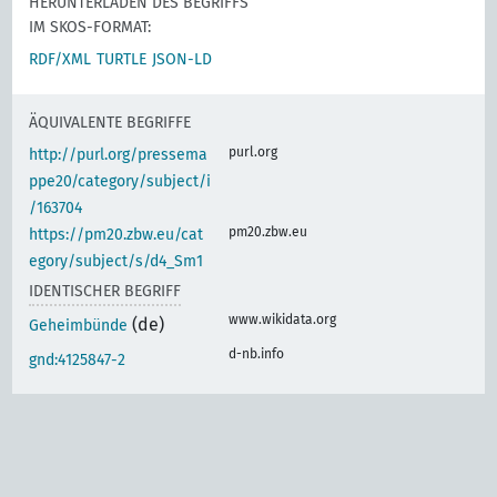
HERUNTERLADEN DES BEGRIFFS
IM SKOS-FORMAT:
RDF/XML
TURTLE
JSON-LD
ÄQUIVALENTE BEGRIFFE
purl.org
http://purl.org/pressema
ppe20/category/subject/i
/163704
pm20.zbw.eu
https://pm20.zbw.eu/cat
egory/subject/s/d4_Sm1
IDENTISCHER BEGRIFF
www.wikidata.org
(de)
Geheimbünde
d-nb.info
gnd:4125847-2