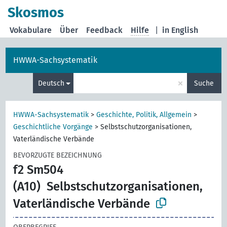
Skosmos
Vokabulare
Über
Feedback
Hilfe
|
in English
HWWA-Sachsystematik
×
Deutsch
Suche
HWWA-Sachsystematik
>
Geschichte, Politik, Allgemein
>
Geschichtliche Vorgänge
>
Selbstschutzorganisationen,
Vaterländische Verbände
BEVORZUGTE BEZEICHNUNG
f2 Sm504
(A10)
Selbstschutzorganisationen,
Vaterländische Verbände