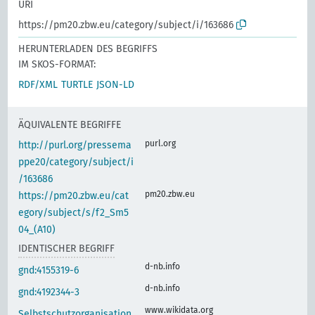
URI
https://pm20.zbw.eu/category/subject/i/163686
HERUNTERLADEN DES BEGRIFFS
IM SKOS-FORMAT:
RDF/XML
TURTLE
JSON-LD
ÄQUIVALENTE BEGRIFFE
purl.org
http://purl.org/pressema
ppe20/category/subject/i
/163686
pm20.zbw.eu
https://pm20.zbw.eu/cat
egory/subject/s/f2_Sm5
04_(A10)
IDENTISCHER BEGRIFF
d-nb.info
gnd:4155319-6
d-nb.info
gnd:4192344-3
www.wikidata.org
Selbstschutzorganisation