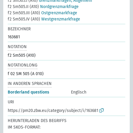
f2 Sm505.I (A10)
Grenzmarkfragen, Allgemein
f2 Sm505.II (A10)
Nordgrenzmarkfrage
f2 Sm505.III (A10)
Ostgrenzmarkfrage
f2 Sm505.IV (A10)
Westgrenzmarkfrage
BEZEICHNER
163681
NOTATION
f2 Sm505 (A10)
NOTATIONLONG
f 02 SM 505 (A 010)
IN ANDEREN SPRACHEN
Borderland questions
Englisch
URI
https://pm20.zbw.eu/category/subject/i/163681
HERUNTERLADEN DES BEGRIFFS
IM SKOS-FORMAT: