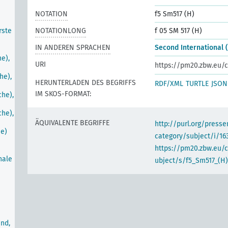
NOTATION
f5 Sm517 (H)
rste
NOTATIONLONG
f 05 SM 517 (H)
IN ANDEREN SPRACHEN
Second International (
he),
URI
https://pm20.zbw.eu/c
he),
HERUNTERLADEN DES BEGRIFFS
RDF/XML
TURTLE
JSON
IM SKOS-FORMAT:
che),
che),
ÄQUIVALENTE BEGRIFFE
http://purl.org/pres
he)
category/subject/i/16
https://pm20.zbw.eu/
nale
ubject/s/f5_Sm517_(H)
nd,