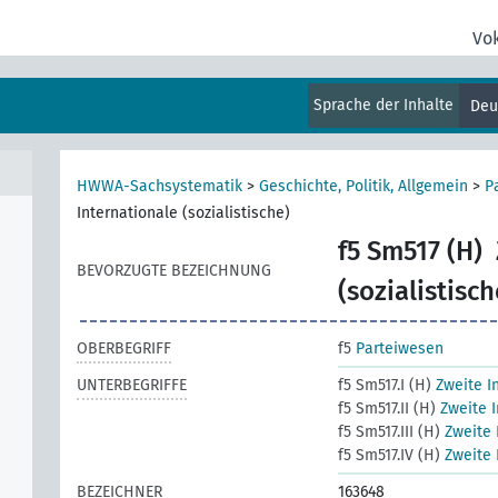
Vo
Sprache der Inhalte
Deu
HWWA-Sachsystematik
>
Geschichte, Politik, Allgemein
>
P
Internationale (sozialistische)
f5 Sm517 (H)
BEVORZUGTE BEZEICHNUNG
(sozialistisch
OBERBEGRIFF
f5
Parteiwesen
UNTERBEGRIFFE
f5 Sm517.I (H)
Zweite I
f5 Sm517.II (H)
Zweite I
f5 Sm517.III (H)
Zweite 
f5 Sm517.IV (H)
Zweite 
BEZEICHNER
163648