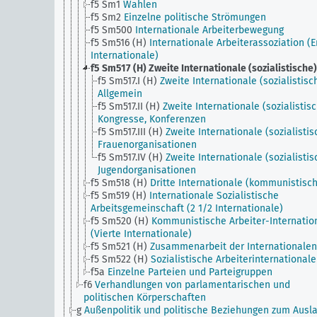
f5 Sm1
Wahlen
f5 Sm2
Einzelne politische Strömungen
f5 Sm500
Internationale Arbeiterbewegung
f5 Sm516 (H)
Internationale Arbeiterassoziation (E
Internationale)
f5 Sm517 (H)
Zweite Internationale (sozialistische)
f5 Sm517.I (H)
Zweite Internationale (sozialistisc
Allgemein
f5 Sm517.II (H)
Zweite Internationale (sozialistisc
Kongresse, Konferenzen
f5 Sm517.III (H)
Zweite Internationale (sozialistis
Frauenorganisationen
f5 Sm517.IV (H)
Zweite Internationale (sozialistis
Jugendorganisationen
f5 Sm518 (H)
Dritte Internationale (kommunistisc
f5 Sm519 (H)
Internationale Sozialistische
Arbeitsgemeinschaft (2 1/2 Internationale)
f5 Sm520 (H)
Kommunistische Arbeiter-Internatio
(Vierte Internationale)
f5 Sm521 (H)
Zusammenarbeit der Internationalen
f5 Sm522 (H)
Sozialistische Arbeiterinternationale
f5a
Einzelne Parteien und Parteigruppen
f6
Verhandlungen von parlamentarischen und
politischen Körperschaften
g
Außenpolitik und politische Beziehungen zum Ausla