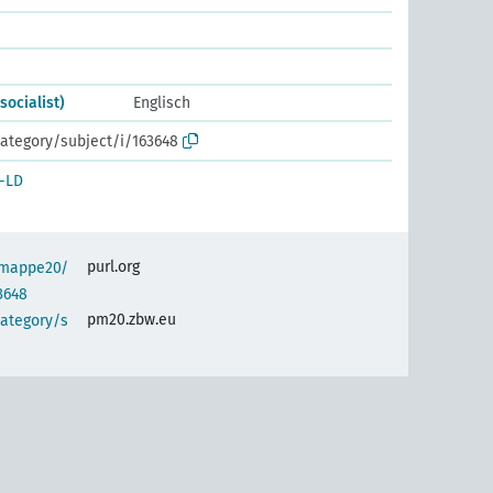
socialist)
Englisch
ategory/subject/i/163648
-LD
purl.org
semappe20/
3648
pm20.zbw.eu
category/s