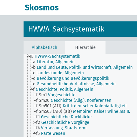
Skosmos
HWWA-Sachsystematik
Alphabetisch
Hierarchie
JE
HWWA-Sachsystematik
a
Literatur, Allgemein
b
Land und Leute, Politik und Wirtschaft, Allgemein
c
Landeskunde, Allgemein
d
Bevölkerung und Bevölkerungspolitik
e
Gesundheitliche Verhältnisse, Allgemein
f
Geschichte, Politik, Allgemein
f Sm1
Vorgeschichte
f Sm20
Geschichte (Allg.), Konferenzen
f Sm501 (A11)
Kritik deutscher Kolonialtätigkeit
f Sm503 (A10) (alt)
Memoiren Kaiser Wilhelms II.
f1
Geschichtliche Rückblicke
f2
Geschichtliche Vorgänge
f4
Verfassung, Staatsform
f5
Parteiwesen