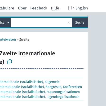
kabulare
Über
Feedback
Hilfe
|
in English
×
tsch
Suche
arteiwesen
>
Zweite
Zweite Internationale
e)
nternationale (sozialistische), Allgemein
nternationale (sozialistische), Kongresse, Konferenzen
Internationale (sozialistische), Frauenorganisationen
Internationale (sozialistische), Jugendorganisationen