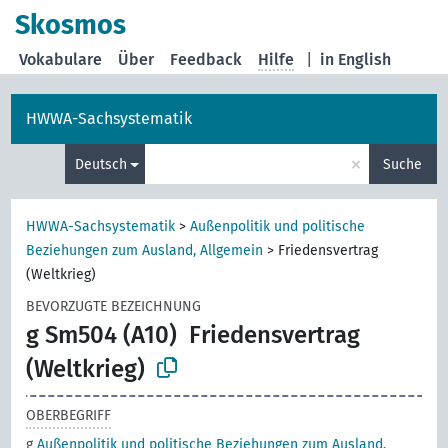
Skosmos
Vokabulare
Über
Feedback
Hilfe
|
in English
HWWA-Sachsystematik
×
Deutsch
Suche
HWWA-Sachsystematik
>
Außenpolitik und politische
Beziehungen zum Ausland, Allgemein
>
Friedensvertrag
(Weltkrieg)
BEVORZUGTE BEZEICHNUNG
g Sm504 (A10)
Friedensvertrag
(Weltkrieg)
OBERBEGRIFF
g
Außenpolitik und politische Beziehungen zum Ausland,