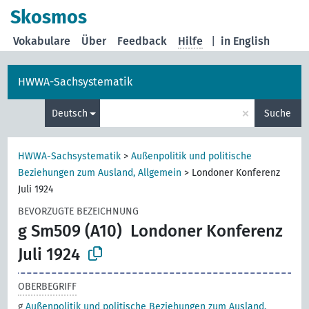
Skosmos
Vokabulare
Über
Feedback
Hilfe
|
in English
HWWA-Sachsystematik
×
Deutsch
Suche
HWWA-Sachsystematik
>
Außenpolitik und politische
Beziehungen zum Ausland, Allgemein
>
Londoner Konferenz
Juli 1924
BEVORZUGTE BEZEICHNUNG
g Sm509 (A10)
Londoner Konferenz
Juli 1924
OBERBEGRIFF
g
Außenpolitik und politische Beziehungen zum Ausland,