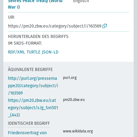
Sevres Peace Treaty (World
Englisch
War I)
URI
https://pm20.zbw.eu/category/subject/i/163569
HERUNTERLADEN DES BEGRIFFS
IM SKOS-FORMAT:
RDF/XML
TURTLE
JSON-LD
ÄQUIVALENTE BEGRIFFE
purl.org
http://purl.org/pressema
ppe20/category/subject/i
/163569
pm20.zbw.eu
https://pm20.zbw.eu/cat
egory/subject/s/g_Sm501
_(A43)
IDENTISCHER BEGRIFF
www.wikidata.org
Friedensvertrag von