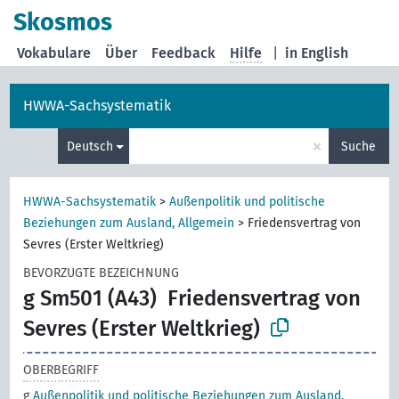
Skosmos
Vokabulare
Über
Feedback
Hilfe
|
in English
HWWA-Sachsystematik
×
Deutsch
Suche
HWWA-Sachsystematik
>
Außenpolitik und politische
Beziehungen zum Ausland, Allgemein
>
Friedensvertrag von
Sevres (Erster Weltkrieg)
BEVORZUGTE BEZEICHNUNG
g Sm501 (A43)
Friedensvertrag von
Sevres (Erster Weltkrieg)
OBERBEGRIFF
g
Außenpolitik und politische Beziehungen zum Ausland,