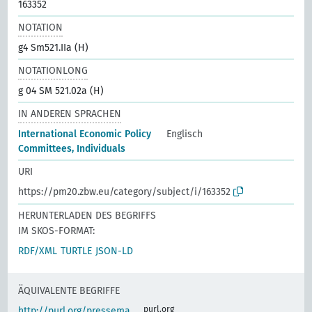
163352
NOTATION
g4 Sm521.IIa (H)
NOTATIONLONG
g 04 SM 521.02a (H)
IN ANDEREN SPRACHEN
International Economic Policy
Englisch
Committees, Individuals
URI
https://pm20.zbw.eu/category/subject/i/163352
HERUNTERLADEN DES BEGRIFFS
IM SKOS-FORMAT:
RDF/XML
TURTLE
JSON-LD
ÄQUIVALENTE BEGRIFFE
purl.org
http://purl.org/pressema