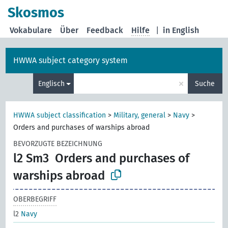
Skosmos
Vokabulare
Über
Feedback
Hilfe
|
in English
HWWA subject category system
×
Englisch
Suche
HWWA subject classification
>
Military, general
>
Navy
>
Orders and purchases of warships abroad
BEVORZUGTE BEZEICHNUNG
l2 Sm3
Orders and purchases of
warships abroad
OBERBEGRIFF
l2
Navy