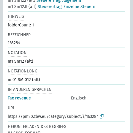
m1 Sm12.I (alt)
Steuerertrag, Allgemein
m1 Sm12.II (alt)
Steuerertrag, Einzelne Steuern
HINWEIS
folderCount: 1
BEZEICHNER
163284
NOTATION
m1 Sm12 (alt)
NOTATIONLONG
m 01 SM 012 (alt)
IN ANDEREN SPRACHEN
Tax revenue
Englisch
URI
https://pm20.zbw.eu/category/subject/i/163284
HERUNTERLADEN DES BEGRIFFS