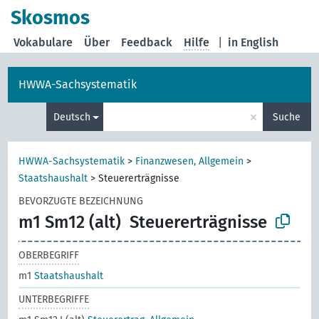
Skosmos
Vokabulare
Über
Feedback
Hilfe
|
in English
HWWA-Sachsystematik
×
Deutsch
Suche
HWWA-Sachsystematik
>
Finanzwesen, Allgemein
>
Staatshaushalt
>
Steuererträgnisse
BEVORZUGTE BEZEICHNUNG
m1 Sm12 (alt)
Steuererträgnisse
OBERBEGRIFF
m1
Staatshaushalt
UNTERBEGRIFFE