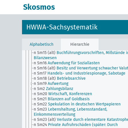
n Sm101
Verschiedene Wirtschaftszweige
Skosmos
beeinflussende Großunternehmen
n Sm11
Unlauteres Wirtschaftsgebahren, Allgemein,
Bestechungswesen
n Sm12
Marktforschung und
HWWA-Sachsystematik
Absatzsteigerungsmethoden, Allgemein
n Sm13
Rohstoffversorgung
n Sm14
Unternehmertum und Betriebsführung
n Sm14 (alt)
Wucher- und Schiebertum
Alphabetisch
Hierarchie
n Sm15
Buchführung und Bilanzierung, Allgemein
n Sm15 (alt)
Buchführungsvorschriften, Mißstände 
Bilanzwesen
n Sm16
Aufwendung für Soziallasten
n Sm16 (alt)
Besitz und Verwertung schwacher Valu
n Sm17
Handels- und Industriespionage, Sabotage
n Sm18 (alt)
Betriebsarchive
n Sm19
Aufwertung
n Sm2
Zahlungsbilanz
n Sm20
Wirtschaft, Konferenzen
n Sm21
Bilanzen auf Goldbasis
n Sm22
Spekulation in deutschen Wertpapieren
n Sm23
Lebenshaltung, Lebensstandard,
Einkommensverteilung
n Sm23 (alt)
Verluste durch elementare Katastroph
n Sm24
Private Aufruhrschäden (später: Durch