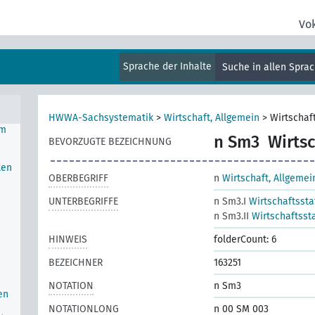
Vo
Sprache der Inhalte
Suche in allen Spra
HWWA-Sachsystematik
>
Wirtschaft, Allgemein
>
Wirtschaft
im
n Sm3
Wirtsc
BEVORZUGTE BEZEICHNUNG
ten
OBERBEGRIFF
n
Wirtschaft, Allgemei
UNTERBEGRIFFE
n Sm3.I
Wirtschaftssta
n Sm3.II
Wirtschaftssta
HINWEIS
folderCount: 6
BEZEICHNER
163251
NOTATION
n Sm3
en
NOTATIONLONG
n 00 SM 003