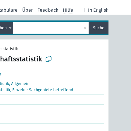
kabulare
Über
Feedback
Hilfe
|
in English
×
chen
Suche
sstatistik
haftsstatistik
n
tistik, Allgemein
tistik, Einzelne Sachgebiete betreffend