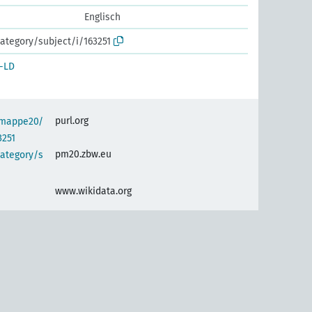
Englisch
ategory/subject/i/163251
-LD
purl.org
semappe20/
3251
pm20.zbw.eu
category/s
www.wikidata.org