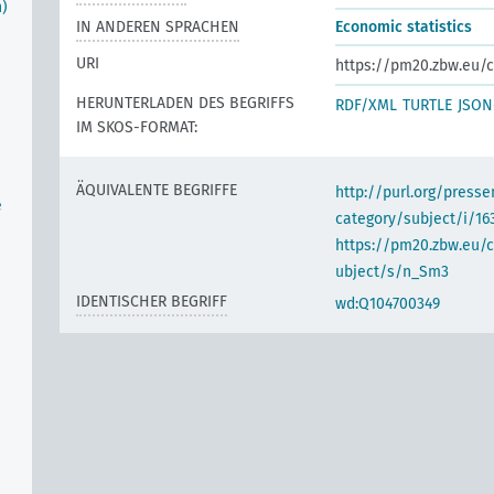
n)
IN ANDEREN SPRACHEN
Economic statistics
URI
https://pm20.zbw.eu/c
HERUNTERLADEN DES BEGRIFFS
RDF/XML
TURTLE
JSON
IM SKOS-FORMAT:
ÄQUIVALENTE BEGRIFFE
http://purl.org/pres
e
category/subject/i/16
https://pm20.zbw.eu/
ubject/s/n_Sm3
IDENTISCHER BEGRIFF
wd:Q104700349