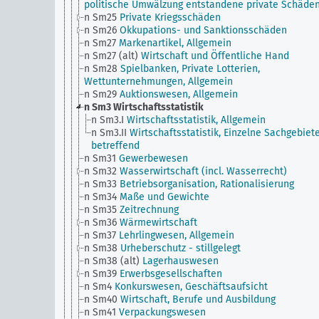
politische Umwälzung entstandene private Schäde
n Sm25
Private Kriegsschäden
n Sm26
Okkupations- und Sanktionsschäden
n Sm27
Markenartikel, Allgemein
n Sm27 (alt)
Wirtschaft und Öffentliche Hand
n Sm28
Spielbanken, Private Lotterien,
Wettunternehmungen, Allgemein
n Sm29
Auktionswesen, Allgemein
n Sm3
Wirtschaftsstatistik
n Sm3.I
Wirtschaftsstatistik, Allgemein
n Sm3.II
Wirtschaftsstatistik, Einzelne Sachgebiet
betreffend
n Sm31
Gewerbewesen
n Sm32
Wasserwirtschaft (incl. Wasserrecht)
n Sm33
Betriebsorganisation, Rationalisierung
n Sm34
Maße und Gewichte
n Sm35
Zeitrechnung
n Sm36
Wärmewirtschaft
n Sm37
Lehrlingwesen, Allgemein
n Sm38
Urheberschutz - stillgelegt
n Sm38 (alt)
Lagerhauswesen
n Sm39
Erwerbsgesellschaften
n Sm4
Konkurswesen, Geschäftsaufsicht
n Sm40
Wirtschaft, Berufe und Ausbildung
n Sm41
Verpackungswesen