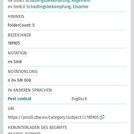
n4 Sm8.I
Schädlingsbekämpfung, Allgemein
n4 Sm8.II
Schädlingsbekämpfung, Einzelne
HINWEIS
folderCount: 5
BEZEICHNER
161905
NOTATION
n4 Sm8
NOTATIONLONG
n 04 SM 008
IN ANDEREN SPRACHEN
Pest control
Englisch
URI
https://pm20.zbw.eu/category/subject/i/161905
HERUNTERLADEN DES BEGRIFFS