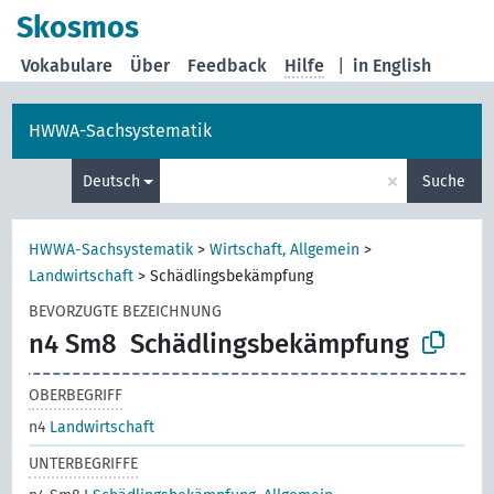
Skosmos
Vokabulare
Über
Feedback
Hilfe
|
in English
HWWA-Sachsystematik
×
Deutsch
Suche
HWWA-Sachsystematik
>
Wirtschaft, Allgemein
>
Landwirtschaft
>
Schädlingsbekämpfung
BEVORZUGTE BEZEICHNUNG
n4 Sm8
Schädlingsbekämpfung
OBERBEGRIFF
n4
Landwirtschaft
UNTERBEGRIFFE