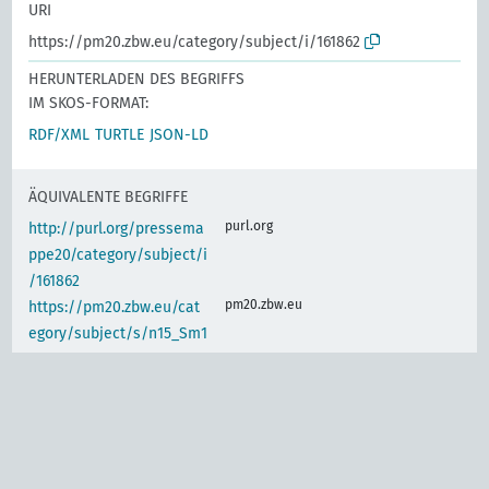
URI
https://pm20.zbw.eu/category/subject/i/161862
HERUNTERLADEN DES BEGRIFFS
IM SKOS-FORMAT:
RDF/XML
TURTLE
JSON-LD
ÄQUIVALENTE BEGRIFFE
purl.org
http://purl.org/pressema
ppe20/category/subject/i
/161862
pm20.zbw.eu
https://pm20.zbw.eu/cat
egory/subject/s/n15_Sm1
.III
IDENTISCHER BEGRIFF
www.wikidata.org
Berechnung und
Förderung der