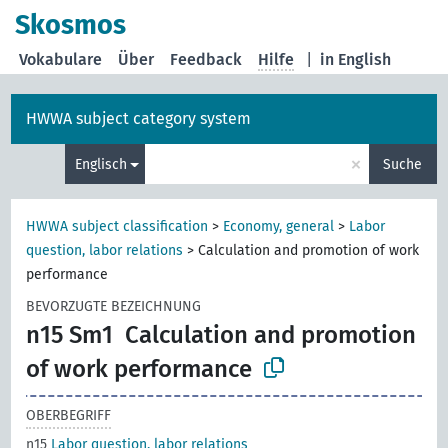
Skosmos
Vokabulare
Über
Feedback
Hilfe
|
in English
HWWA subject category system
×
Englisch
Suche
HWWA subject classification
>
Economy, general
>
Labor
question, labor relations
>
Calculation and promotion of work
performance
BEVORZUGTE BEZEICHNUNG
n15 Sm1
Calculation and promotion
of work performance
OBERBEGRIFF
n15
Labor question, labor relations