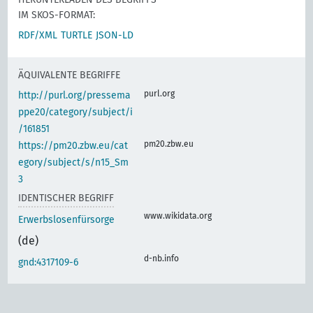
IM SKOS-FORMAT:
RDF/XML
TURTLE
JSON-LD
ÄQUIVALENTE BEGRIFFE
purl.org
http://purl.org/pressema
ppe20/category/subject/i
/161851
pm20.zbw.eu
https://pm20.zbw.eu/cat
egory/subject/s/n15_Sm
3
IDENTISCHER BEGRIFF
www.wikidata.org
Erwerbslosenfürsorge
(de)
d-nb.info
gnd:4317109-6