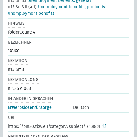
n15 Sm3.I
Unemployment benefits, general
n15 Sm3.II (alt)
Unemployment benefits, productive
unemployment benefits
HINWEIS
folderCount: 4
BEZEICHNER
161851
NOTATION
n15 Sm3
NOTATIONLONG
n 15 SM 003
IN ANDEREN SPRACHEN
Erwerbslosenfürsorge
Deutsch
URI
https://pm20.zbw.eu/category/subject/i/161851
HERUNTERLADEN DES BEGRIFFS