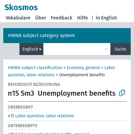
Skosmos
Vokabulare
Über
Feedback
Hilfe
|
in English
HWWA subject category system
×
Englisch
Suche
HWWA subject classification
>
Economy, general
>
Labor
question, labor relations
>
Unemployment benefits
BEVORZUGTE BEZEICHNUNG
n15 Sm3
Unemployment benefits
OBERBEGRIFF
n15
Labor question, labor relations
UNTERBEGRIFFE