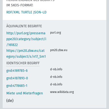
IM SKOS-FORMAT:
RDF/XML
TURTLE
JSON-LD
ÄQUIVALENTE BEGRIFFE
purl.org
http://purl.org/pressema
ppe20/category/subject/i
/161822
pm20.zbw.eu
https://pm20.zbw.eu/cat
egory/subject/s/n17_Sm1
IDENTISCHER BEGRIFF
d-nb.info
gnd:4169785-6
d-nb.info
gnd:4187893-0
d-nb.info
gnd:4778685-1
www.wikidata.org
Miete und Mieterfragen
(de)