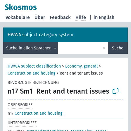
Skosmos
Vokabulare
Über
Feedback
Hilfe
|
in English
HWWA subject category system
×
Suche in allen Sprachen
Suche
HWWA subject classification
>
Economy, general
>
Construction and housing
>
Rent and tenant issues
BEVORZUGTE BEZEICHNUNG
n17 Sm1
Rent and tenant issues
OBERBEGRIFF
n17
Construction and housing
UNTERBEGRIFFE