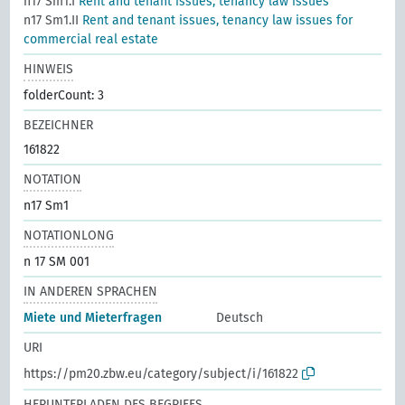
n17 Sm1.I
Rent and tenant issues, tenancy law issues
n17 Sm1.II
Rent and tenant issues, tenancy law issues for
commercial real estate
HINWEIS
folderCount: 3
BEZEICHNER
161822
NOTATION
n17 Sm1
NOTATIONLONG
n 17 SM 001
IN ANDEREN SPRACHEN
Miete und Mieterfragen
Deutsch
URI
https://pm20.zbw.eu/category/subject/i/161822
HERUNTERLADEN DES BEGRIFFS