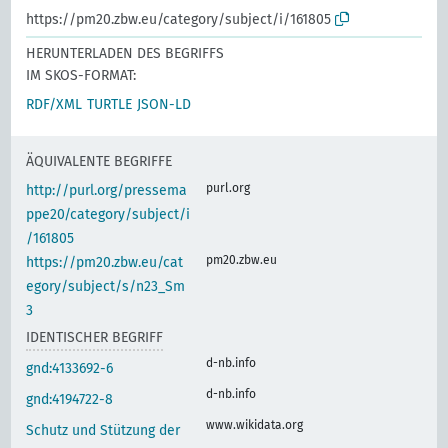
https://pm20.zbw.eu/category/subject/i/161805
HERUNTERLADEN DES BEGRIFFS
IM SKOS-FORMAT:
RDF/XML
TURTLE
JSON-LD
ÄQUIVALENTE BEGRIFFE
purl.org
http://purl.org/pressema
ppe20/category/subject/i
/161805
pm20.zbw.eu
https://pm20.zbw.eu/cat
egory/subject/s/n23_Sm
3
IDENTISCHER BEGRIFF
d-nb.info
gnd:4133692-6
d-nb.info
gnd:4194722-8
www.wikidata.org
Schutz und Stützung der