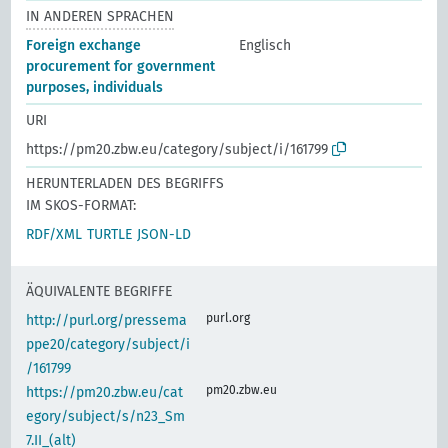
IN ANDEREN SPRACHEN
Foreign exchange
Englisch
procurement for government
purposes, individuals
URI
https://pm20.zbw.eu/category/subject/i/161799
HERUNTERLADEN DES BEGRIFFS
IM SKOS-FORMAT:
RDF/XML
TURTLE
JSON-LD
ÄQUIVALENTE BEGRIFFE
purl.org
http://purl.org/pressema
ppe20/category/subject/i
/161799
pm20.zbw.eu
https://pm20.zbw.eu/cat
egory/subject/s/n23_Sm
7.II_(alt)