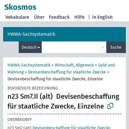
Skosmos
Vokabulare
Über
Feedback
Hilfe
|
in English
HWWA-Sachsystematik
×
Deutsch
Suche
HWWA-Sachsystematik
>
Wirtschaft, Allgemein
>
Geld und
Währung
>
Devisenbeschaffung für staatliche Zwecke
>
Devisenbeschaffung für staatliche Zwecke, Einzelne
BEVORZUGTE BEZEICHNUNG
n23 Sm7.II (alt)
Devisenbeschaffung
für staatliche Zwecke, Einzelne
OBERBEGRIFF
n23 Sm7 (alt)
Devisenbeschaffung für staatliche Zwecke