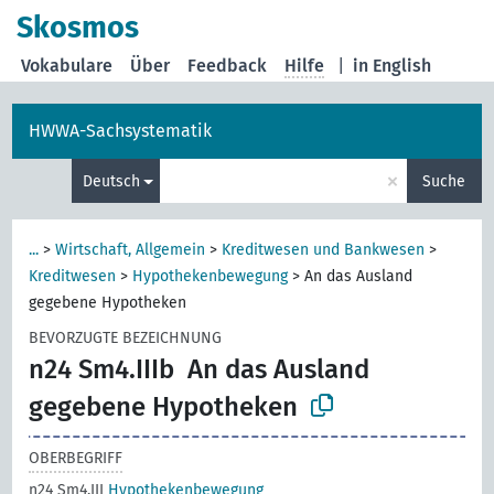
Skosmos
Vokabulare
Über
Feedback
Hilfe
|
in English
HWWA-Sachsystematik
×
Deutsch
Suche
...
>
Wirtschaft, Allgemein
>
Kreditwesen und Bankwesen
>
Kreditwesen
>
Hypothekenbewegung
>
An das Ausland
gegebene Hypotheken
BEVORZUGTE BEZEICHNUNG
n24 Sm4.IIIb
An das Ausland
gegebene Hypotheken
OBERBEGRIFF
n24 Sm4.III
Hypothekenbewegung