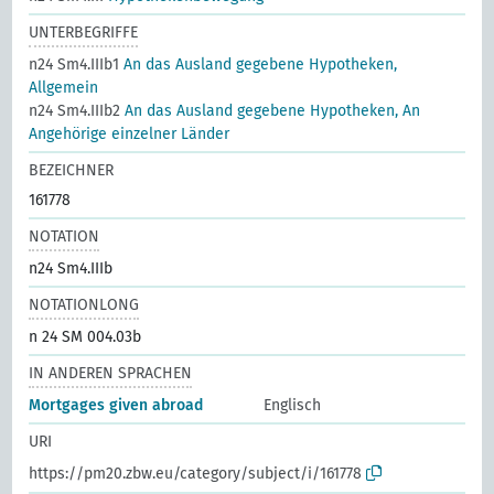
UNTERBEGRIFFE
n24 Sm4.IIIb1
An das Ausland gegebene Hypotheken,
Allgemein
n24 Sm4.IIIb2
An das Ausland gegebene Hypotheken, An
Angehörige einzelner Länder
BEZEICHNER
161778
NOTATION
n24 Sm4.IIIb
NOTATIONLONG
n 24 SM 004.03b
IN ANDEREN SPRACHEN
Mortgages given abroad
Englisch
URI
https://pm20.zbw.eu/category/subject/i/161778