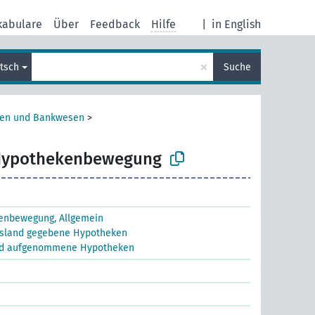
kabulare
Über
Feedback
Hilfe
|
in English
×
tsch
Suche
sen und Bankwesen
>
ypothekenbewegung
enbewegung, Allgemein
usland gegebene Hypotheken
nd aufgenommene Hypotheken