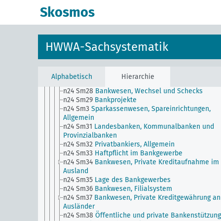
n24 Sm21
Bankwesen, Technik des ...
Skosmos
n24 Sm22
Bankwesen, Staatliche Aufsicht (Kontrol
Publizitätspflicht
n24 Sm23
Missstände im Bankgewerbe und
Kreditwesen
HWWA-Sachsystematik
n24 Sm24
Bankwesen, Arbeitsstundenwert als
Rechnungseinheit
n24 Sm25
Arbeiterbanken und Beamtenbanken
n24 Sm26
Bankgeheimnis
Alphabetisch
Hierarchie
n24 Sm27
Bankwesen, Depots und Depositen
n24 Sm28
Bankwesen, Wechsel und Schecks
n24 Sm29
Bankprojekte
n24 Sm3
Sparkassenwesen, Spareinrichtungen,
Allgemein
n24 Sm31
Landesbanken, Kommunalbanken und
Provinzialbanken
n24 Sm32
Privatbankiers, Allgemein
n24 Sm33
Haftpflicht im Bankgewerbe
n24 Sm34
Bankwesen, Private Kreditaufnahme im
Ausland
n24 Sm35
Lage des Bankgewerbes
n24 Sm36
Bankwesen, Filialsystem
n24 Sm37
Bankwesen, Private Kreditgewährung an
Ausländer
n24 Sm38
Öffentliche und private Bankenstützung