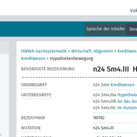
le),
Vo
Sprache der Inhalte
Deu
HWWA-Sachsystematik
>
Wirtschaft, Allgemein
>
Kreditwe
Kreditwesen
>
Hypothekenbewegung
n24 Sm4.III
H
BEVORZUGTE BEZEICHNUNG
OBERBEGRIFF
n24 Sm4
Kreditwesen
UNTERBEGRIFFE
n24 Sm4.IIIa
Hypothek
n24 Sm4.IIIb
An das A
n24 Sm4.IIIc
Im Ausla
BEZEICHNER
161762
NOTATION
n24 Sm4.III
,