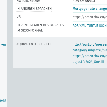
NOTATIONLONG
n 24 SM 004.03
IN ANDEREN SPRACHEN
Mortgage rate change
URI
https://pm20.zbw.eu/c
HERUNTERLADEN DES BEGRIFFS
RDF/XML
TURTLE
JSON
IM SKOS-FORMAT:
ÄQUIVALENTE BEGRIFFE
eken
http://purl.org/pres
category/subject/i/16
https://pm20.zbw.eu/
ubject/s/n24_Sm4.III
geld