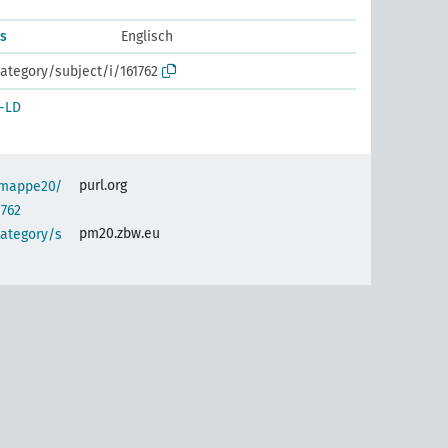
s
Englisch
ategory/subject/i/161762
-LD
purl.org
semappe20/
1762
pm20.zbw.eu
category/s