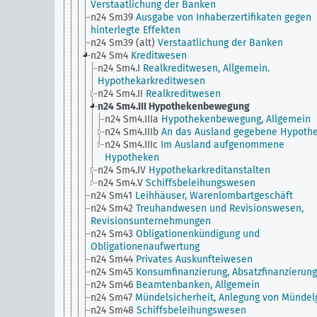
Verstaatlichung der Banken
n24 Sm39
Ausgabe von Inhaberzertifikaten gegen
hinterlegte Effekten
n24 Sm39 (alt)
Verstaatlichung der Banken
n24 Sm4
Kreditwesen
n24 Sm4.I
Realkreditwesen, Allgemein.
Hypothekarkreditwesen
n24 Sm4.II
Realkreditwesen
n24 Sm4.III
Hypothekenbewegung
n24 Sm4.IIIa
Hypothekenbewegung, Allgemein
n24 Sm4.IIIb
An das Ausland gegebene Hypoth
n24 Sm4.IIIc
Im Ausland aufgenommene
Hypotheken
n24 Sm4.IV
Hypothekarkreditanstalten
n24 Sm4.V
Schiffsbeleihungswesen
n24 Sm41
Leihhäuser, Warenlombartgeschäft
n24 Sm42
Treuhandwesen und Revisionswesen,
Revisionsunternehmungen
n24 Sm43
Obligationenkündigung und
Obligationenaufwertung
n24 Sm44
Privates Auskunfteiwesen
n24 Sm45
Konsumfinanzierung, Absatzfinanzierung
n24 Sm46
Beamtenbanken, Allgemein
n24 Sm47
Mündelsicherheit, Anlegung von Mündel
n24 Sm48
Schiffsbeleihungswesen