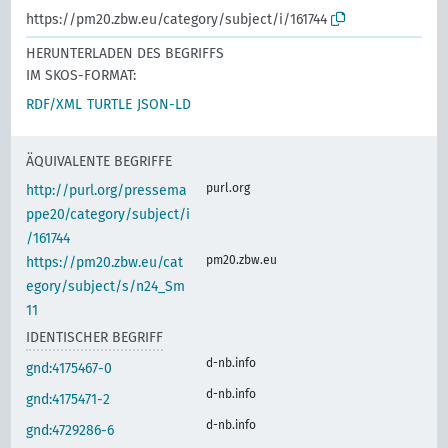
https://pm20.zbw.eu/category/subject/i/161744
HERUNTERLADEN DES BEGRIFFS
IM SKOS-FORMAT:
RDF/XML
TURTLE
JSON-LD
ÄQUIVALENTE BEGRIFFE
purl.org
http://purl.org/pressema
ppe20/category/subject/i
/161744
pm20.zbw.eu
https://pm20.zbw.eu/cat
egory/subject/s/n24_Sm
11
IDENTISCHER BEGRIFF
d-nb.info
gnd:4175467-0
d-nb.info
gnd:4175471-2
d-nb.info
gnd:4729286-6