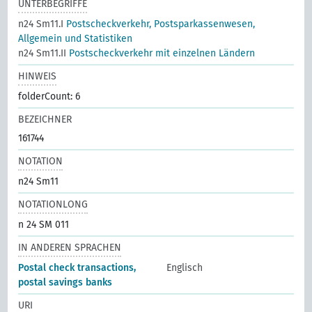
UNTERBEGRIFFE
n24 Sm11.I
Postscheckverkehr, Postsparkassenwesen,
Allgemein und Statistiken
n24 Sm11.II
Postscheckverkehr mit einzelnen Ländern
HINWEIS
folderCount: 6
BEZEICHNER
161744
NOTATION
n24 Sm11
NOTATIONLONG
n 24 SM 011
IN ANDEREN SPRACHEN
Postal check transactions,
Englisch
postal savings banks
URI