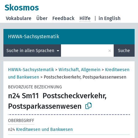
Skosmos
Vokabulare
Über
Feedback
Hilfe
|
in English
HWWA-Sachsystematik
×
Suche in allen Sprachen
Suche
HWWA-Sachsystematik
>
Wirtschaft, Allgemein
>
Kreditwesen
und Bankwesen
>
Postscheckverkehr, Postsparkassenwesen
BEVORZUGTE BEZEICHNUNG
n24 Sm11
Postscheckverkehr,
Postsparkassenwesen
OBERBEGRIFF
n24
Kreditwesen und Bankwesen