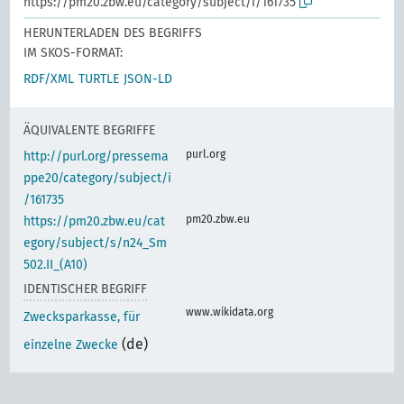
https://pm20.zbw.eu/category/subject/i/161735
HERUNTERLADEN DES BEGRIFFS
IM SKOS-FORMAT:
RDF/XML
TURTLE
JSON-LD
ÄQUIVALENTE BEGRIFFE
purl.org
http://purl.org/pressema
ppe20/category/subject/i
/161735
pm20.zbw.eu
https://pm20.zbw.eu/cat
egory/subject/s/n24_Sm
502.II_(A10)
IDENTISCHER BEGRIFF
www.wikidata.org
Zwecksparkasse, für
(de)
einzelne Zwecke