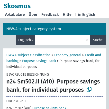
Skosmos
Vokabulare
Über
Feedback
Hilfe
|
in English
HWWA subject category system
×
Englisch
Suche
HWWA subject classification
>
Economy, general
>
Credit and
banking
>
Purpose savings bank
>
Purpose savings bank, for
individual purposes
BEVORZUGTE BEZEICHNUNG
n24 Sm502.II (A10)
Purpose savings
bank, for individual purposes
OBERBEGRIFF
n24 Sm502 (A10)
Purpose savings bank