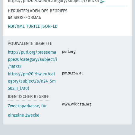
https://pm20.zbw.eu/category/subject/i/161735
HERUNTERLADEN DES BEGRIFFS
IM SKOS-FORMAT:
RDF/XML
TURTLE
JSON-LD
ÄQUIVALENTE BEGRIFFE
purl.org
http://purl.org/pressema
ppe20/category/subject/i
/161735
pm20.zbw.eu
https://pm20.zbw.eu/cat
egory/subject/s/n24_Sm
502.II_(A10)
IDENTISCHER BEGRIFF
www.wikidata.org
Zwecksparkasse, für
einzelne Zwecke