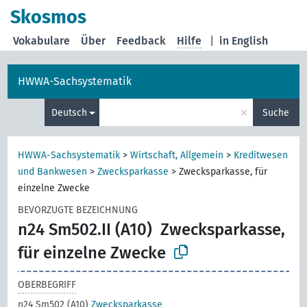
Skosmos
Vokabulare
Über
Feedback
Hilfe
|
in English
HWWA-Sachsystematik
×
Deutsch
Suche
HWWA-Sachsystematik
>
Wirtschaft, Allgemein
>
Kreditwesen
und Bankwesen
>
Zwecksparkasse
>
Zwecksparkasse, für
einzelne Zwecke
BEVORZUGTE BEZEICHNUNG
n24 Sm502.II (A10)
Zwecksparkasse,
für einzelne Zwecke
OBERBEGRIFF
n24 Sm502 (A10)
Zwecksparkasse