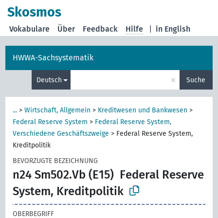
Skosmos
Vokabulare
Über
Feedback
Hilfe
|
in English
HWWA-Sachsystematik
×
Deutsch
Suche
...
>
Wirtschaft, Allgemein
>
Kreditwesen und Bankwesen
>
Federal Reserve System
>
Federal Reserve System,
Verschiedene Geschäftszweige
>
Federal Reserve System,
Kreditpolitik
BEVORZUGTE BEZEICHNUNG
n24 Sm502.Vb (E15)
Federal Reserve
System, Kreditpolitik
OBERBEGRIFF