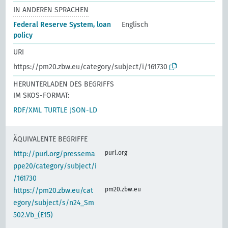
IN ANDEREN SPRACHEN
Federal Reserve System, loan
Englisch
policy
URI
https://pm20.zbw.eu/category/subject/i/161730
HERUNTERLADEN DES BEGRIFFS
IM SKOS-FORMAT:
RDF/XML
TURTLE
JSON-LD
ÄQUIVALENTE BEGRIFFE
purl.org
http://purl.org/pressema
ppe20/category/subject/i
/161730
pm20.zbw.eu
https://pm20.zbw.eu/cat
egory/subject/s/n24_Sm
502.Vb_(E15)