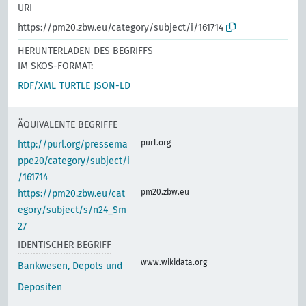
URI
https://pm20.zbw.eu/category/subject/i/161714
HERUNTERLADEN DES BEGRIFFS
IM SKOS-FORMAT:
RDF/XML
TURTLE
JSON-LD
ÄQUIVALENTE BEGRIFFE
purl.org
http://purl.org/pressema
ppe20/category/subject/i
/161714
pm20.zbw.eu
https://pm20.zbw.eu/cat
egory/subject/s/n24_Sm
27
IDENTISCHER BEGRIFF
www.wikidata.org
Bankwesen, Depots und
Depositen