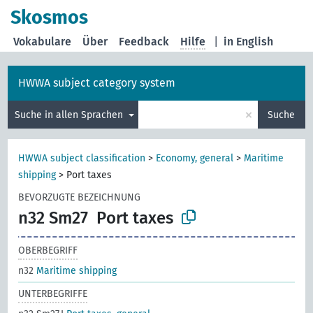
Skosmos
Vokabulare
Über
Feedback
Hilfe
|
in English
HWWA subject category system
×
Suche in allen Sprachen
Suche
HWWA subject classification
>
Economy, general
>
Maritime
shipping
>
Port taxes
BEVORZUGTE BEZEICHNUNG
n32 Sm27
Port taxes
OBERBEGRIFF
n32
Maritime shipping
UNTERBEGRIFFE