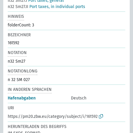
n32 Sm27.I
Port taxes, general
n32 Sm27.II
Port taxes, in individual ports
HINWEIS
folderCount: 3
BEZEICHNER
161592
NOTATION
n32 Sm27
NOTATIONLONG
n 32 SM 027
IN ANDEREN SPRACHEN
Hafenabgaben
Deutsch
URI
https://pm20.zbw.eu/category/subject/i/161592
HERUNTERLADEN DES BEGRIFFS