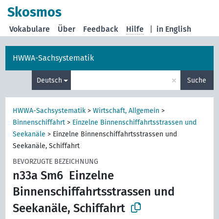
Skosmos
Vokabulare
Über
Feedback
Hilfe
|
in English
HWWA-Sachsystematik
×
Deutsch
Suche
HWWA-Sachsystematik
>
Wirtschaft, Allgemein
>
Binnenschiffahrt
>
Einzelne Binnenschiffahrtsstrassen und
Seekanäle
>
Einzelne Binnenschiffahrtsstrassen und
Seekanäle, Schiffahrt
BEVORZUGTE BEZEICHNUNG
n33a Sm6
Einzelne
Binnenschiffahrtsstrassen und
Seekanäle, Schiffahrt