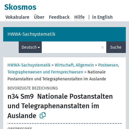
Skosmos
Vokabulare
Über
Feedback
Hilfe
|
in English
HWWA-Sachsystematik
×
Deutsch
Suche
HWWA-Sachsystematik
>
Wirtschaft, Allgemein
>
Postwesen,
Telegraphenwesen und Fernsprechwesen
>
Nationale
Postanstalten und Telegraphenanstalten im Auslande
BEVORZUGTE BEZEICHNUNG
n34 Sm9
Nationale Postanstalten
und Telegraphenanstalten im
Auslande