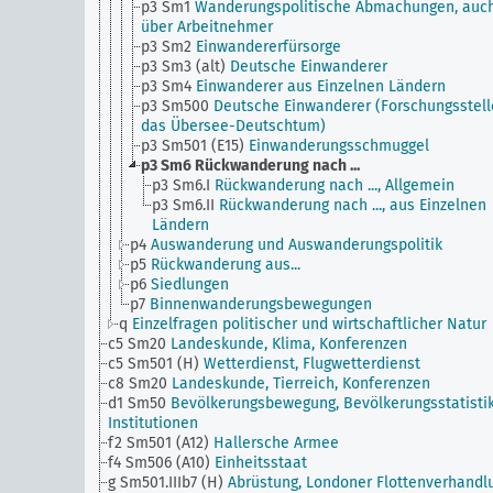
p3 Sm1
Wanderungspolitische Abmachungen, auc
über Arbeitnehmer
p3 Sm2
Einwandererfürsorge
p3 Sm3 (alt)
Deutsche Einwanderer
p3 Sm4
Einwanderer aus Einzelnen Ländern
p3 Sm500
Deutsche Einwanderer (Forschungsstell
das Übersee-Deutschtum)
p3 Sm501 (E15)
Einwanderungsschmuggel
p3 Sm6
Rückwanderung nach ...
p3 Sm6.I
Rückwanderung nach ..., Allgemein
p3 Sm6.II
Rückwanderung nach ..., aus Einzelnen
Ländern
p4
Auswanderung und Auswanderungspolitik
p5
Rückwanderung aus...
p6
Siedlungen
p7
Binnenwanderungsbewegungen
q
Einzelfragen politischer und wirtschaftlicher Natur
c5 Sm20
Landeskunde, Klima, Konferenzen
c5 Sm501 (H)
Wetterdienst, Flugwetterdienst
c8 Sm20
Landeskunde, Tierreich, Konferenzen
d1 Sm50
Bevölkerungsbewegung, Bevölkerungsstatistik
Institutionen
f2 Sm501 (A12)
Hallersche Armee
f4 Sm506 (A10)
Einheitsstaat
g Sm501.IIIb7 (H)
Abrüstung, Londoner Flottenverhandl