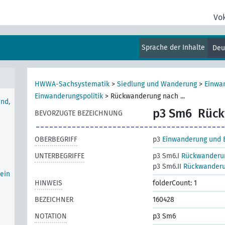
Vo
Sprache der Inhalte
Deu
HWWA-Sachsystematik
>
Siedlung und Wanderung
>
Einwa
Einwanderungspolitik
>
Rückwanderung nach ...
nd,
p3 Sm6
Rück
BEVORZUGTE BEZEICHNUNG
OBERBEGRIFF
p3
Einwanderung und 
UNTERBEGRIFFE
p3 Sm6.I
Rückwanderung
p3 Sm6.II
Rückwanderun
ein
HINWEIS
folderCount: 1
BEZEICHNER
160428
NOTATION
p3 Sm6