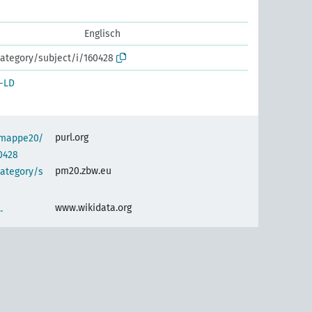
Englisch
ategory/subject/i/160428
-LD
purl.org
semappe20/
0428
pm20.zbw.eu
category/s
www.wikidata.org
.