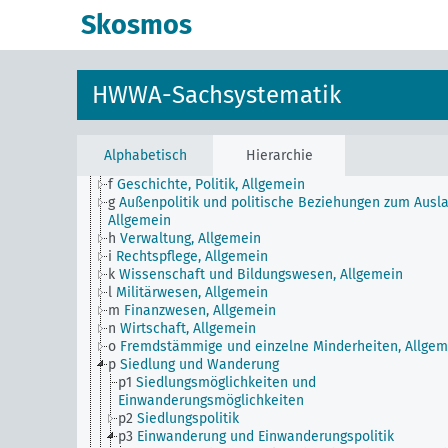
Skosmos
JE
HWWA-Sachsystematik
HWWA-Sachsystematik
a
Literatur, Allgemein
b
Land und Leute, Politik und Wirtschaft, Allgemein
c
Landeskunde, Allgemein
d
Bevölkerung und Bevölkerungspolitik
Alphabetisch
Hierarchie
e
Gesundheitliche Verhältnisse, Allgemein
f
Geschichte, Politik, Allgemein
g
Außenpolitik und politische Beziehungen zum Ausla
Allgemein
h
Verwaltung, Allgemein
i
Rechtspflege, Allgemein
k
Wissenschaft und Bildungswesen, Allgemein
l
Militärwesen, Allgemein
m
Finanzwesen, Allgemein
n
Wirtschaft, Allgemein
o
Fremdstämmige und einzelne Minderheiten, Allgem
p
Siedlung und Wanderung
p1
Siedlungsmöglichkeiten und
Einwanderungsmöglichkeiten
p2
Siedlungspolitik
p3
Einwanderung und Einwanderungspolitik