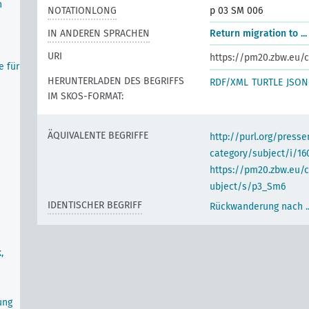
h
NOTATIONLONG
p 03 SM 006
IN ANDEREN SPRACHEN
Return migration to ...
URI
https://pm20.zbw.eu/c
e für
HERUNTERLADEN DES BEGRIFFS
RDF/XML
TURTLE
JSON
IM SKOS-FORMAT:
ÄQUIVALENTE BEGRIFFE
http://purl.org/pres
category/subject/i/16
https://pm20.zbw.eu/
ubject/s/p3_Sm6
IDENTISCHER BEGRIFF
Rückwanderung nach ..
,
ung