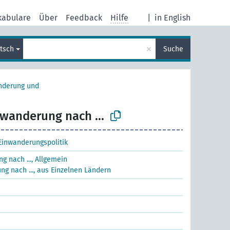
kabulare
Über
Feedback
Hilfe
|
in English
×
tsch
Suche
nderung und
wanderung nach ...
Einwanderungspolitik
 nach ..., Allgemein
g nach ..., aus Einzelnen Ländern