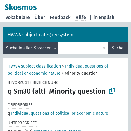
Skosmos
Vokabulare
Über
Feedback
Hilfe
|
in English
HWWA subject category system
×
Suche in allen Sprachen
Suche
HWWA subject classification
>
Individual questions of
political or economic nature
>
Minority question
BEVORZUGTE BEZEICHNUNG
q Sm30 (alt)
Minority question
OBERBEGRIFF
q
Individual questions of political or economic nature
UNTERBEGRIFFE