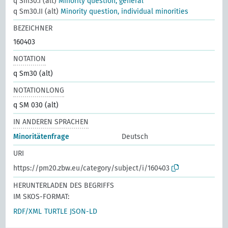
q Sm30.I (alt)
Minority question, general
q Sm30.II (alt)
Minority question, individual minorities
BEZEICHNER
160403
NOTATION
q Sm30 (alt)
NOTATIONLONG
q SM 030 (alt)
IN ANDEREN SPRACHEN
Minoritätenfrage
Deutsch
URI
https://pm20.zbw.eu/category/subject/i/160403
HERUNTERLADEN DES BEGRIFFS
IM SKOS-FORMAT:
RDF/XML
TURTLE
JSON-LD