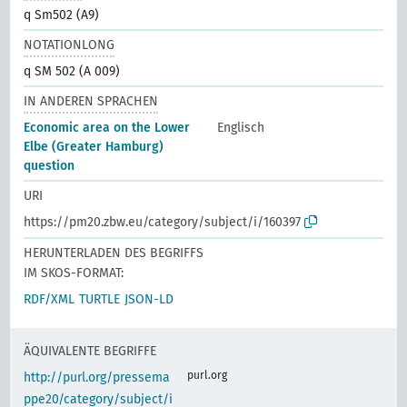
q Sm502 (A9)
NOTATIONLONG
q SM 502 (A 009)
IN ANDEREN SPRACHEN
Economic area on the Lower
Englisch
Elbe (Greater Hamburg)
question
URI
https://pm20.zbw.eu/category/subject/i/160397
HERUNTERLADEN DES BEGRIFFS
IM SKOS-FORMAT:
RDF/XML
TURTLE
JSON-LD
ÄQUIVALENTE BEGRIFFE
purl.org
http://purl.org/pressema
ppe20/category/subject/i