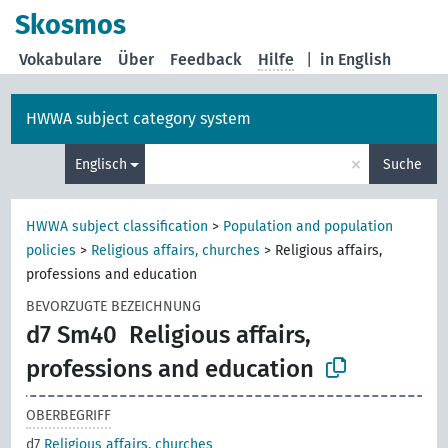
Skosmos
Vokabulare
Über
Feedback
Hilfe
|
in English
HWWA subject category system
×
Englisch
Suche
HWWA subject classification
>
Population and population
policies
>
Religious affairs, churches
>
Religious affairs,
professions and education
BEVORZUGTE BEZEICHNUNG
d7 Sm40
Religious affairs,
professions and education
OBERBEGRIFF
d7
Religious affairs, churches