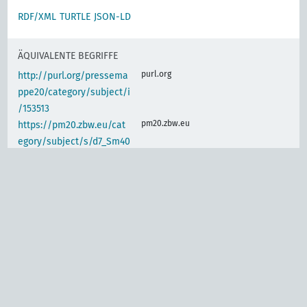
RDF/XML
TURTLE
JSON-LD
ÄQUIVALENTE BEGRIFFE
purl.org
http://purl.org/pressema
ppe20/category/subject/i
/153513
pm20.zbw.eu
https://pm20.zbw.eu/cat
egory/subject/s/d7_Sm40
IDENTISCHER BEGRIFF
d-nb.info
gnd:4005857-8
d-nb.info
gnd:4005871-2
d-nb.info
gnd:4010074-1
d-nb.info
gnd:4030702-5
d-nb.info
gnd:4049396-9
d-nb.info
gnd:4069342-9
d-nb.info