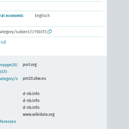
ral economic
Englisch
ategory/subject/i/150373
-LD
purl.org
semappe20/
0373
pm20.zbw.eu
category/s
d-nb.info
d-nb.info
d-nb.info
www.wikidata.org
nferenzen