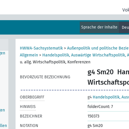
Vo
erten
Sprache der Inhalte
Deu
HWWA-Sachsystematik
>
Außenpolitik und politische Bezi
gen
Allgemein
>
Handelspolitik, Auswärtige Wirtschaftspolitik, 
u. allg. Wirtschaftspolitik, Konferenzen
g4 Sm20
Han
BEVORZUGTE BEZEICHNUNG
Wirtschaftspo
OBERBEGRIFF
g4
Handelspolitik, Aus
HINWEIS
folderCount: 7
gen
BEZEICHNER
150373
llen
NOTATION
g4 Sm20