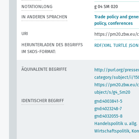
NOTATIONLONG
g 04 SM 020
IN ANDEREN SPRACHEN
Trade policy and gene
policy, conferences
URI
https://pm20.zbw.eu/c
HERUNTERLADEN DES BEGRIFFS
RDF/XML
TURTLE
JSON
IM SKOS-FORMAT:
ÄQUIVALENTE BEGRIFFE
http://purl.org/pres
category/subject/i/15
https://pm20.zbw.eu/
ubject/s/g4_Sm20
IDENTISCHER BEGRIFF
gnd:4003841-5
gnd:4023248-7
gnd:4032055-8
Handelspolitik u. allg.
Wirtschaftspolitik, Ko