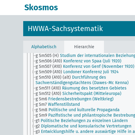
nordsibirischen Inseln
Skosmos
g Sm502 (B111)
Japan-Russland-China Vertrag vom
21.1.1925
g Sm503 (A10)
Friedensverhandlungen mit den Allii
(Weltkrieg)
HWWA-Sachsystematik
g Sm503 (A50)
Antisowjetbewegung im Ausland
g Sm504 (A10)
Friedensvertrag (Weltkrieg)
g Sm504 (A50)
Ostpakt (Nichtangriffspakt) 1933
g Sm504 (H)
Ächtung des Krieges
Alphabetisch
Hierarchie
g Sm505 (A10)
Die baltische Frage
g Sm505 (H)
Studium der internationalen Beziehun
g Sm506 (A10)
Konferenz von Spaa (Juli 1920)
g Sm507 (A10)
Konferenz von Genf (November 1920)
g Sm509 (A10)
Londoner Konferenz Juli 1924
g Sm510 (A10) (alt)
Durchführung des
Sachverständigengutachtens (Dawes-Mc Kenna)
g Sm511 (A10)
Räumung des besetzten Gebietes
g Sm512 (A10)
Sicherheitspakt (Mitteleuropa)
g Sm6
Friedensbestrebungen (Weltkrieg)
g Sm7
Waffenstillstand
g Sm8
Politische und kulturelle Propaganda
g Sm9
Pazifistische und philantropische Bestrebun
g1
Politische Beziehungen zu einzelnen Ländern
g2
Diplomatische und konsularische Vertretungen
g3
Entwicklungshilfe u. andere auswärtige Hilfe in a