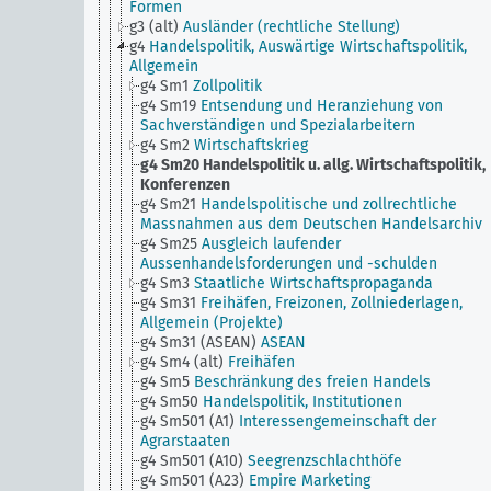
Formen
g3 (alt)
Ausländer (rechtliche Stellung)
g4
Handelspolitik, Auswärtige Wirtschaftspolitik,
Allgemein
g4 Sm1
Zollpolitik
g4 Sm19
Entsendung und Heranziehung von
Sachverständigen und Spezialarbeitern
g4 Sm2
Wirtschaftskrieg
g4 Sm20
Handelspolitik u. allg. Wirtschaftspolitik,
Konferenzen
g4 Sm21
Handelspolitische und zollrechtliche
Massnahmen aus dem Deutschen Handelsarchiv
g4 Sm25
Ausgleich laufender
Aussenhandelsforderungen und -schulden
g4 Sm3
Staatliche Wirtschaftspropaganda
g4 Sm31
Freihäfen, Freizonen, Zollniederlagen,
Allgemein (Projekte)
g4 Sm31 (ASEAN)
ASEAN
g4 Sm4 (alt)
Freihäfen
g4 Sm5
Beschränkung des freien Handels
g4 Sm50
Handelspolitik, Institutionen
g4 Sm501 (A1)
Interessengemeinschaft der
Agrarstaaten
g4 Sm501 (A10)
Seegrenzschlachthöfe
g4 Sm501 (A23)
Empire Marketing