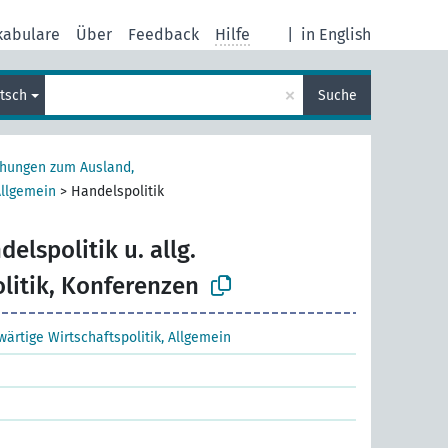
kabulare
Über
Feedback
Hilfe
|
in English
×
tsch
Suche
ehungen zum Ausland,
Allgemein
>
Handelspolitik
delspolitik u. allg.
litik, Konferenzen
wärtige Wirtschaftspolitik, Allgemein