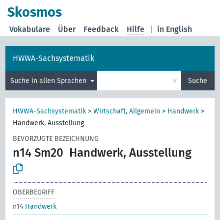
Skosmos
Vokabulare
Über
Feedback
Hilfe
|
in English
HWWA-Sachsystematik
×
Suche in allen Sprachen
Suche
HWWA-Sachsystematik
>
Wirtschaft, Allgemein
>
Handwerk
>
Handwerk, Ausstellung
BEVORZUGTE BEZEICHNUNG
n14 Sm20
Handwerk, Ausstellung
OBERBEGRIFF
n14
Handwerk