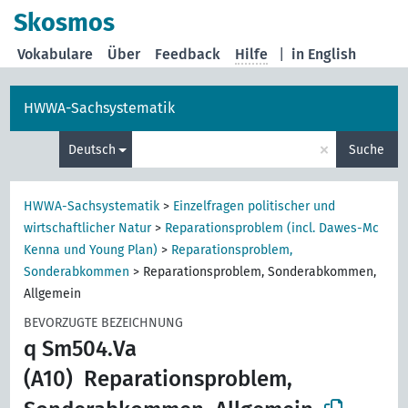
Skosmos
Vokabulare
Über
Feedback
Hilfe
|
in English
HWWA-Sachsystematik
×
Deutsch
Suche
HWWA-Sachsystematik
>
Einzelfragen politischer und
wirtschaftlicher Natur
>
Reparationsproblem (incl. Dawes-Mc
Kenna und Young Plan)
>
Reparationsproblem,
Sonderabkommen
>
Reparationsproblem, Sonderabkommen,
Allgemein
BEVORZUGTE BEZEICHNUNG
q Sm504.Va
(A10)
Reparationsproblem,