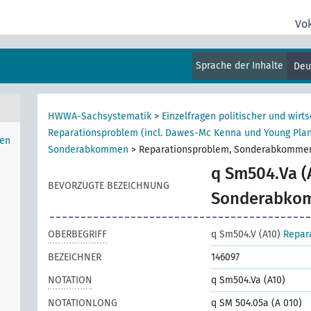
Vo
Groß-
Sprache der Inhalte
Deu
HWWA-Sachsystematik
>
Einzelfragen politischer und wirts
Reparationsproblem (incl. Dawes-Mc Kenna und Young Pla
hen
Sonderabkommen
>
Reparationsproblem, Sonderabkommen
q Sm504.Va (
BEVORZUGTE BEZEICHNUNG
Sonderabkom
OBERBEGRIFF
q Sm504.V (A10)
Repar
BEZEICHNER
146097
NOTATION
q Sm504.Va (A10)
NOTATIONLONG
q SM 504.05a (A 010)