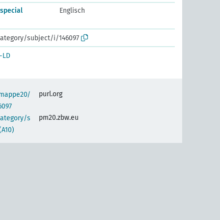
special
Englisch
ategory/subject/i/146097
-LD
purl.org
semappe20/
6097
pm20.zbw.eu
category/s
(A10)