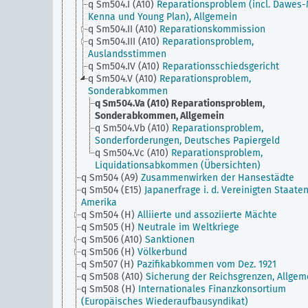
q Sm504.I (A10)
Reparationsproblem (incl. Dawes
Kenna und Young Plan), Allgemein
q Sm504.II (A10)
Reparationskommission
q Sm504.III (A10)
Reparationsproblem,
Auslandsstimmen
q Sm504.IV (A10)
Reparationsschiedsgericht
q Sm504.V (A10)
Reparationsproblem,
Sonderabkommen
q Sm504.Va (A10)
Reparationsproblem,
Sonderabkommen, Allgemein
q Sm504.Vb (A10)
Reparationsproblem,
Sonderforderungen, Deutsches Papiergeld
q Sm504.Vc (A10)
Reparationsproblem,
Liquidationsabkommen (Übersichten)
q Sm504 (A9)
Zusammenwirken der Hansestädte
q Sm504 (E15)
Japanerfrage i. d. Vereinigten Staate
Amerika
q Sm504 (H)
Alliierte und assoziierte Mächte
q Sm505 (H)
Neutrale im Weltkriege
q Sm506 (A10)
Sanktionen
q Sm506 (H)
Völkerbund
q Sm507 (H)
Pazifikabkommen vom Dez. 1921
q Sm508 (A10)
Sicherung der Reichsgrenzen, Allgem
q Sm508 (H)
Internationales Finanzkonsortium
(Europäisches Wiederaufbausyndikat)