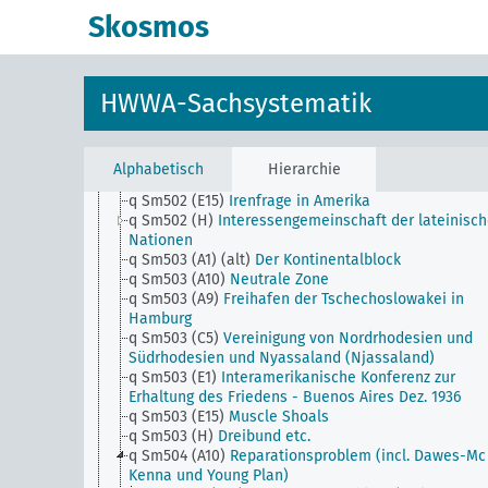
q Sm502 (A43)
Foyer-turc-Bewegung (Foyer turc)
Skosmos
q Sm502 (A45)
Thrakienfrage
q Sm502 (A47)
Dobrudschafrage
q Sm502 (A50) (alt)
Wolgadeutsche
q Sm502 (A9)
Wirtschaftsgebiet an der Unterelbe (
HWWA-Sachsystematik
Hamburg)-Frage
q Sm502 (B10)
Wrangelinselfrage
q Sm502 (C5)
Gross-Südafrika
q Sm502 (C93) (alt)
Gross-Südafrika
Alphabetisch
Hierarchie
q Sm502 (E1)
Panamerikanische Finanzkonferenzen
q Sm502 (E15)
Irenfrage in Amerika
q Sm502 (H)
Interessengemeinschaft der lateinisc
Nationen
q Sm503 (A1) (alt)
Der Kontinentalblock
q Sm503 (A10)
Neutrale Zone
q Sm503 (A9)
Freihafen der Tschechoslowakei in
Hamburg
q Sm503 (C5)
Vereinigung von Nordrhodesien und
Südrhodesien und Nyassaland (Njassaland)
q Sm503 (E1)
Interamerikanische Konferenz zur
Erhaltung des Friedens - Buenos Aires Dez. 1936
q Sm503 (E15)
Muscle Shoals
q Sm503 (H)
Dreibund etc.
q Sm504 (A10)
Reparationsproblem (incl. Dawes-Mc
Kenna und Young Plan)