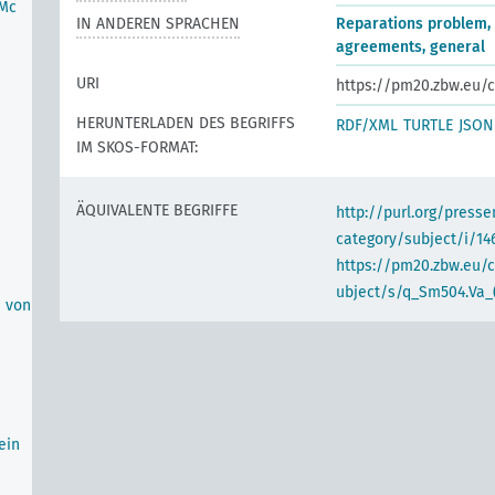
-Mc
IN ANDEREN SPRACHEN
Reparations problem, 
agreements, general
URI
https://pm20.zbw.eu/c
HERUNTERLADEN DES BEGRIFFS
RDF/XML
TURTLE
JSON
IM SKOS-FORMAT:
ÄQUIVALENTE BEGRIFFE
http://purl.org/pres
category/subject/i/14
https://pm20.zbw.eu/
ubject/s/q_Sm504.Va_
n von
ein