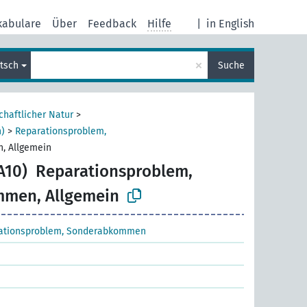
kabulare
Über
Feedback
Hilfe
|
in English
×
tsch
Suche
chaftlicher Natur
>
n)
>
Reparationsproblem,
, Allgemein
A10)
Reparationsproblem,
men, Allgemein
ationsproblem, Sonderabkommen