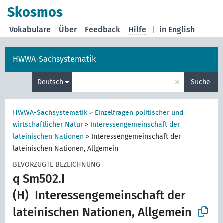
Skosmos
Vokabulare
Über
Feedback
Hilfe
|
in English
HWWA-Sachsystematik
×
Deutsch
Suche
HWWA-Sachsystematik
>
Einzelfragen politischer und
wirtschaftlicher Natur
>
Interessengemeinschaft der
lateinischen Nationen
>
Interessengemeinschaft der
lateinischen Nationen, Allgemein
BEVORZUGTE BEZEICHNUNG
q Sm502.I
(H)
Interessengemeinschaft der
lateinischen Nationen, Allgemein