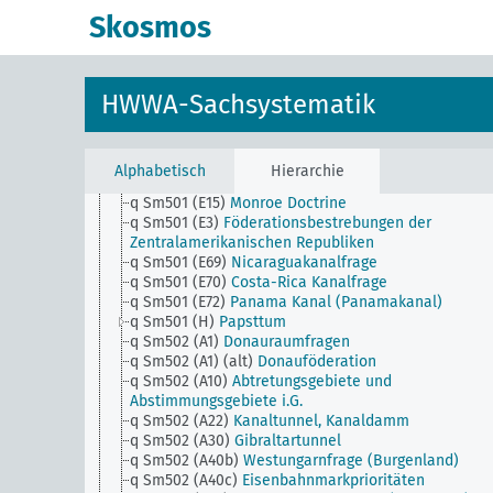
q Sm501 (C10)
Suez-Kanal
Skosmos
q Sm501 (C100)
Mozambique, Übernahme der
Verwaltung des Nyassagebietes (Njassagebietes) d
die Regierung
q Sm501 (C119)
Tanasee-Frage (Tanasee)
HWWA-Sachsystematik
q Sm501 (C125)
Tanasee-Projekt (Tanasee)
q Sm501 (C56)
Firestone Konzession
q Sm501 (C87)
Angolaburen
q Sm501 (C93)
Walfischbaifrage
Alphabetisch
Hierarchie
q Sm501 (E1)
Panamerikanische Kongresse
q Sm501 (E15)
Monroe Doctrine
q Sm501 (E3)
Föderationsbestrebungen der
Zentralamerikanischen Republiken
q Sm501 (E69)
Nicaraguakanalfrage
q Sm501 (E70)
Costa-Rica Kanalfrage
q Sm501 (E72)
Panama Kanal (Panamakanal)
q Sm501 (H)
Papsttum
q Sm502 (A1)
Donauraumfragen
q Sm502 (A1) (alt)
Donauföderation
q Sm502 (A10)
Abtretungsgebiete und
Abstimmungsgebiete i.G.
q Sm502 (A22)
Kanaltunnel, Kanaldamm
q Sm502 (A30)
Gibraltartunnel
q Sm502 (A40b)
Westungarnfrage (Burgenland)
q Sm502 (A40c)
Eisenbahnmarkprioritäten