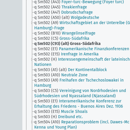
q Sm502 (A43)
Foyer-turc-Bewegung (Foyer turc)
q Sm502 (A45)
Thrakienfrage
q Sm502 (A47)
Dobrudschafrage
q Sm502 (A50) (alt)
Wolgadeutsche
q Sm502 (A9)
Wirtschaftsgebiet an der Unterelbe (
Hamburg)-Frage
q Sm502 (B10)
Wrangelinselfrage
q Sm502 (C5)
Gross-Südafrika
q Sm502 (C93) (alt)
Gross-Südafrika
q Sm502 (E1)
Panamerikanische Finanzkonferenzen
q Sm502 (E15)
Irenfrage in Amerika
q Sm502 (H)
Interessengemeinschaft der lateinisc
Nationen
q Sm503 (A1) (alt)
Der Kontinentalblock
q Sm503 (A10)
Neutrale Zone
q Sm503 (A9)
Freihafen der Tschechoslowakei in
Hamburg
q Sm503 (C5)
Vereinigung von Nordrhodesien und
Südrhodesien und Nyassaland (Njassaland)
q Sm503 (E1)
Interamerikanische Konferenz zur
Erhaltung des Friedens - Buenos Aires Dez. 1936
q Sm503 (E15)
Muscle Shoals
q Sm503 (H)
Dreibund etc.
q Sm504 (A10)
Reparationsproblem (incl. Dawes-Mc
Kenna und Young Plan)