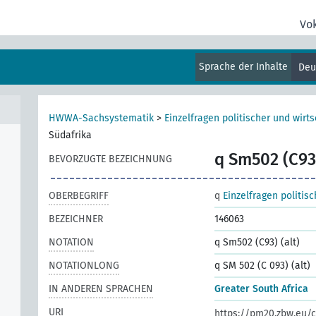
Vo
urch
Sprache der Inhalte
Deu
HWWA-Sachsystematik
>
Einzelfragen politischer und wirts
Südafrika
q Sm502 (C93)
BEVORZUGTE BEZEICHNUNG
OBERBEGRIFF
q
Einzelfragen politis
BEZEICHNER
146063
NOTATION
q Sm502 (C93) (alt)
NOTATIONLONG
q SM 502 (C 093) (alt)
IN ANDEREN SPRACHEN
Greater South Africa
URI
https://pm20.zbw.eu/c