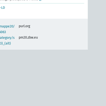
-LD
purl.org
semappe20/
6063
pm20.zbw.eu
category/s
)_(alt)