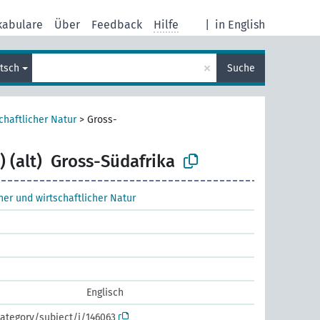
kabulare
Über
Feedback
Hilfe
|
in English
×
tsch
Suche
chaftlicher Natur
>
Gross-
 (alt)
Gross-Südafrika
cher und wirtschaftlicher Natur
Englisch
ategory/subject/i/146063