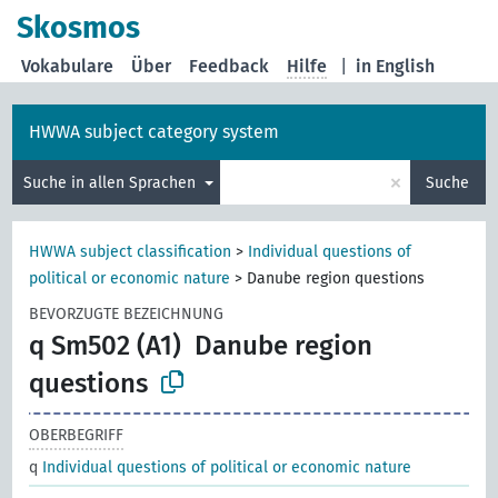
Skosmos
Vokabulare
Über
Feedback
Hilfe
|
in English
HWWA subject category system
×
Suche in allen Sprachen
Suche
HWWA subject classification
>
Individual questions of
political or economic nature
>
Danube region questions
BEVORZUGTE BEZEICHNUNG
q Sm502 (A1)
Danube region
questions
OBERBEGRIFF
q
Individual questions of political or economic nature